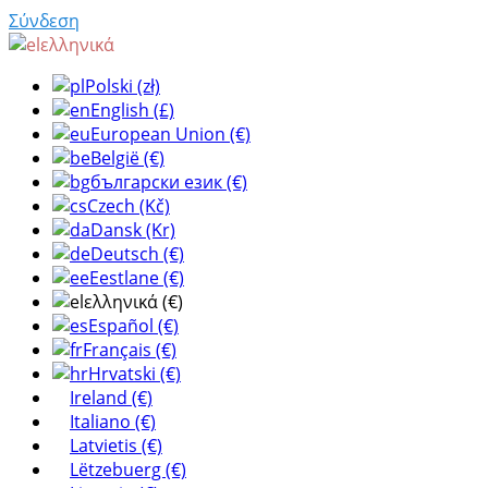
Σύνδεση
ελληνικά
Polski (zł)
English (£)
European Union (€)
België (€)
български език (€)
Czech (Kč)
Dansk (Kr)
Deutsch (€)
Eestlane (€)
ελληνικά (€)
Español (€)
Français (€)
Hrvatski (€)
Ireland (€)
Italiano (€)
Latvietis (€)
Lëtzebuerg (€)