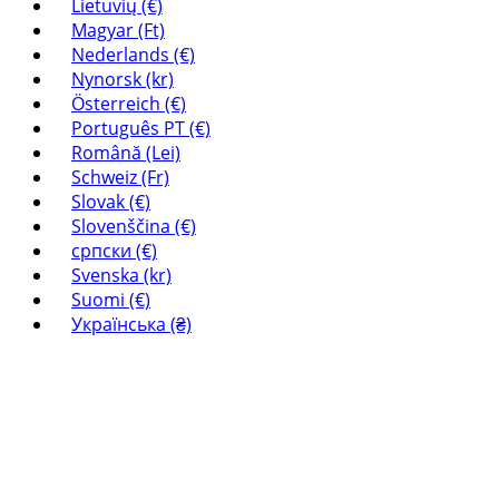
Lietuvių (€)
Magyar (Ft)
Nederlands (€)
Nynorsk (kr)
Österreich (€)
Português PT (€)
Română (Lei)
Schweiz (Fr)
Slovak (€)
Slovenščina (€)
српски (€)
Svenska (kr)
Suomi (€)
Українська (₴)