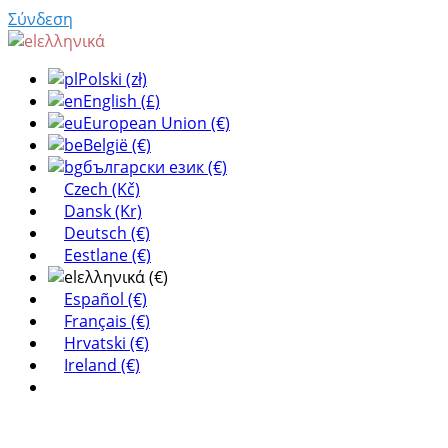
Σύνδεση
ελληνικά
Polski (zł)
English (£)
European Union (€)
België (€)
български език (€)
Czech (Kč)
Dansk (Kr)
Deutsch (€)
Eestlane (€)
ελληνικά (€)
Español (€)
Français (€)
Hrvatski (€)
Ireland (€)