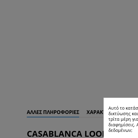
Αυτό το κατάσ
ΆΛΛΕΣ ΠΛΗΡΟΦΟΡΊΕΣ
ΧΑΡΑΚΤΗΡΙΣΤΙΚΆ
δικτύωσης και
τρίτα μέρη γι
διαφημίσεις.
δεδομένων;
CASABLANCA LOOM – Στυλ