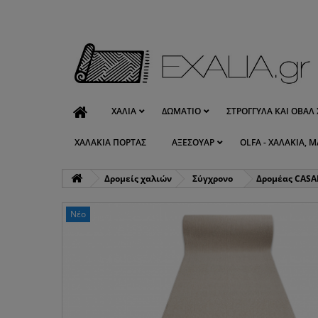
ΧΑΛΙΆ
ΔΩΜΆΤΙΟ
ΣΤΡΟΓΓΥΛΆ ΚΑΙ ΟΒΆΛ 
ΧΑΛΆΚΙΑ ΠΌΡΤΑΣ
ΑΞΕΣΟΥΆΡ
OLFA - ΧΑΛΆΚΙΑ, Μ
Δρομείς χαλιών
Σύγχρονο
Δρομέας CASA
Νέο