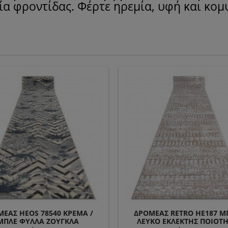
λία φροντίδας. Φέρτε ηρεμία, υφή και κομ
ΈΑΣ HEOS 78540 ΚΡΈΜΑ /
ΔΡΟΜΈΑΣ RETRO HE187 ΜΠ
ΜΠΛΕ ΦΎΛΛΑ ΖΟΎΓΚΛΑ
ΛΕΥΚΌ ΕΚΛΕΚΤΉΣ ΠΟΙΌΤ