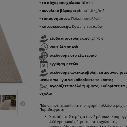
▪
το πάχος του χαλιού:
10 mm
▪
συνολικό βάρος:
περίπου 1,6 kg/m2
▪
τύπος νήματος:
Πολυπροπυλένιο
▪ κατασκευαστής
:
Dywany Łuszczów
έξοδα αποστολής από:
24,70 €
ναυτιλία σε 48h
στέλνουμε στο εξωτερικό
Εγγύηση 2 ετών
στέλνουμε αντικαταβολή, επικοινωνήστε
μέσω email για να καθορίσετε το κόστος
Αγοράζετε πολλά τμήματα; Καθορίστε τα 
σχόλια
Πώς να αντιμετωπίσετε την αγορά πολλών τεμαχίω
Παραδείγματα:
Χρειάζεστε 2 τεμάχια των 2 μέτρων -> παραγγ
4,00 γραμμικά μέτρα και στα σχόλια της
παραγγελίας σας αναφέρετε: 2 τεμάχια των 2,