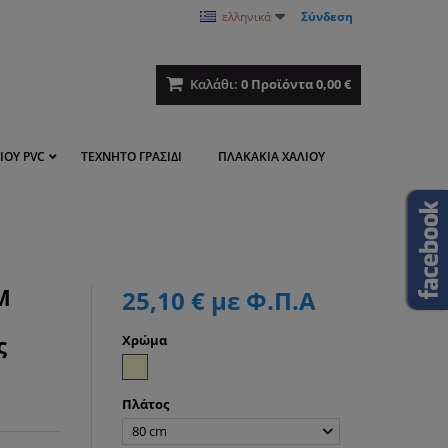
ελληνικά
Σύνδεση
Καλάθι:
0
Προϊόντα
0,00 €
ΊΟΥ PVC
ΤΕΧΝΗΤΌ ΓΡΑΣΊΔΙ
ΠΛΑΚΆΚΙΑ ΧΑΛΙΟΎ
M
25,10 €
με Φ.Π.Α
ς
Χρώμα
Πλάτος
80 cm