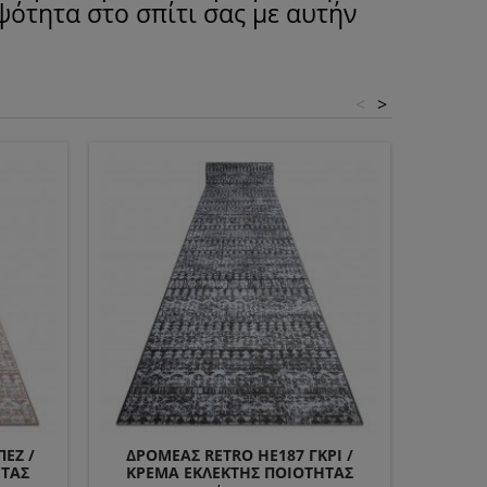
ψότητα στο σπίτι σας με αυτήν
<
>
ΕΖ /
ΔΡΟΜΈΑΣ RETRO HE187 ΓΚΡΙ /
ΔΡΟΜΈ
ΗΤΑΣ
ΚΡΈΜΑ ΕΚΛΕΚΤΉΣ ΠΟΙΌΤΗΤΑΣ
ΚΡΈΜ