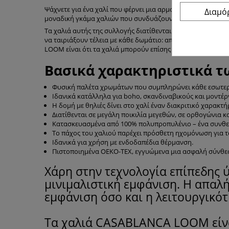
Ψάχνετε για ένα χαλί που φέρνει μια αρμονική παλέτα χρ
Διαμ
μοναδική γκάμα χαλιών που συνδυάζουν την αισθητική με 
Τα χαλιά αυτής της συλλογής διατίθενται σε διακριτικές απ
να ταιριάξουν τέλεια με κάθε δωμάτιο: από το σαλόνι και
LOOM είναι ότι τα χαλιά μπορούν επίσης να χρησιμοποιηθο
Βασικά χαρακτηριστικά 
Φυσική παλέτα χρωμάτων που συμπληρώνει κάθε εσωτερι
Ιδανικά κατάλληλα για boho, σκανδιναβικούς και μοντέ
Η δομή με θηλιές δίνει στο χαλί έναν διακριτικό χαρακτ
Διατίθενται σε μεγάλη ποικιλία μεγεθών, σε ορθογώνια 
Κατασκευασμένα από 100% πολυπροπυλένιο – ένα συνθετικ
Το πάχος του χαλιού παρέχει πρόσθετη ηχομόνωση για τ
Ιδανικά για χρήση με ενδοδαπέδια θέρμανση.
Πιστοποιημένα OEKO-TEX, εγγυώμενα μια ασφαλή σύνθε
Χάρη στην τεχνολογία επίπεδης 
μινιμαλιστική εμφάνιση. Η απαλή
εμφάνιση όσο και η λειτουργικό
Τα χαλιά CASABLANCA LOOM είναι