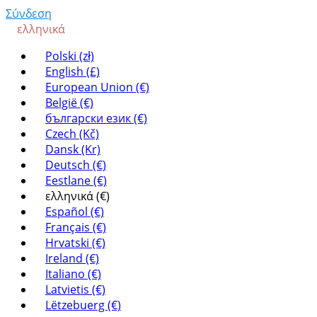
Σύνδεση
ελληνικά
Polski (zł)
English (£)
European Union (€)
België (€)
български език (€)
Czech (Kč)
Dansk (Kr)
Deutsch (€)
Eestlane (€)
ελληνικά (€)
Español (€)
Français (€)
Hrvatski (€)
Ireland (€)
Italiano (€)
Latvietis (€)
Lëtzebuerg (€)