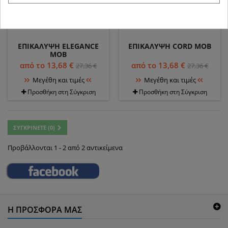
ΕΠΙΚΆΛΥΨΗ ELEGANCE
ΕΠΙΚΆΛΥΨΗ CORD ΜΟΒ
ΜΟΒ
από το 13,68 €
από το 13,68 €
27,36 €
27,36 €
Μεγέθη και τιμές
Μεγέθη και τιμές
Προσθήκη στη Σύγκριση
Προσθήκη στη Σύγκριση
ΣΥΓΚΡΊΝΕΤΕ (
0
)
Προβάλλονται 1 - 2 από 2 αντικείμενα
Η ΠΡΟΣΦΟΡΆ ΜΑΣ