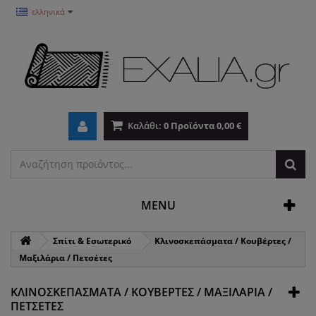
ελληνικά
Καλάθι:
0
Προϊόντα
0,00 €
MENU
Σπίτι & Εσωτερικό
Κλινοσκεπάσματα / Κουβέρτες /
Μαξιλάρια / Πετσέτες
ΚΛΙΝΟΣΚΕΠΆΣΜΑΤΑ / ΚΟΥΒΈΡΤΕΣ / ΜΑΞΙΛΆΡΙΑ /
ΠΕΤΣΈΤΕΣ