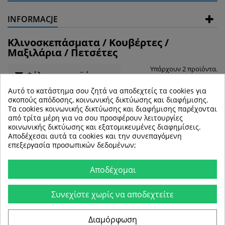
INFORMACJE
Κλινοσκεπάσματα / Κουβέρτες /
Μαξιλάρια / Πετσέτες
Υπάρχουν 2 προϊόντα.
Φίλτρα προϊόντων
Αυτό το κατάστημα σου ζητά να αποδεχτείς τα cookies για
σκοπούς απόδοσης, κοινωνικής δικτύωσης και διαφήμισης.
--
Ταξινόμιση ανά
Τα cookies κοινωνικής δικτύωσης και διαφήμισης παρέχονται
από τρίτα μέρη για να σου προσφέρουν λειτουργίες
κοινωνικής δικτύωσης και εξατομικευμένες διαφημίσεις.
ΣΥΓΚΡΊΝΕΤΕ (
0
)
Αποδέχεσαι αυτά τα cookies και την συνεπαγόμενη
επεξεργασία προσωπικών δεδομένων;
Προβάλλονται 1 - 2 από 2 αντικείμενα
Αποδέχομαι
Πώληση!
-50%
Πώληση!
-50%
Συνεχίστε χωρίς να αποδεχτείτε
Διαμόρφωση