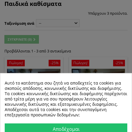
Παιδικά καθίσματα
Υπάρχουν 3 προϊόντα.
--
Ταξινόμιση ανά
ΣΥΓΚΡΊΝΕΤΕ (
0
)
Προβάλλονται 1 - 3 από 3 αντικείμενα
Πώληση!
-25%
Πώληση!
-25%
Αυτό το κατάστημα σου ζητά να αποδεχτείς τα cookies για
σκοπούς απόδοσης, κοινωνικής δικτύωσης και διαφήμισης.
Τα cookies κοινωνικής δικτύωσης και διαφήμισης παρέχονται
από τρίτα μέρη για να σου προσφέρουν λειτουργίες
κοινωνικής δικτύωσης και εξατομικευμένες διαφημίσεις.
Αποδέχεσαι αυτά τα cookies και την συνεπαγόμενη
επεξεργασία προσωπικών δεδομένων;
ΦΟΥΣΚΩΤΌ PVC DISNEY
ΦΟΥΣΚΩΤΌ PVC DISNEY
CINDRELLA ΜΠΛΕ
TIGER ΜΠΛΕ
Αποδέχομαι
από το 14,87 €
από το 14,87 €
19,83 €
19,83 €