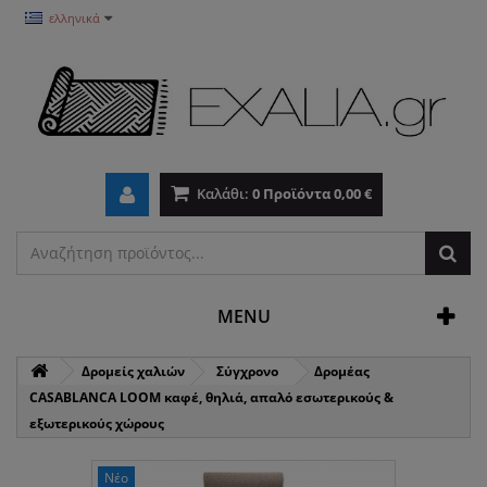
ελληνικά
Καλάθι:
0
Προϊόντα
0,00 €
MENU
Δρομείς χαλιών
Σύγχρονο
Δρομέας
CASABLANCA LOOM καφέ, θηλιά, απαλό εσωτερικούς &
εξωτερικούς χώρους
Νέο