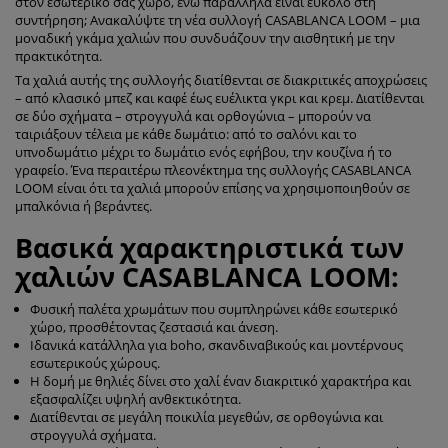
στον εσωτερικό σας χώρο, ενώ παράλληλα είναι εύκολο στη
συντήρηση; Ανακαλύψτε τη νέα συλλογή CASABLANCA LOOM – μια
μοναδική γκάμα χαλιών που συνδυάζουν την αισθητική με την
πρακτικότητα.
Τα χαλιά αυτής της συλλογής διατίθενται σε διακριτικές αποχρώσεις
– από κλασικό μπεζ και καφέ έως ευέλικτα γκρι και κρεμ. Διατίθενται
σε δύο σχήματα – στρογγυλά και ορθογώνια – μπορούν να
ταιριάξουν τέλεια με κάθε δωμάτιο: από το σαλόνι και το
υπνοδωμάτιο μέχρι το δωμάτιο ενός εφήβου, την κουζίνα ή το
γραφείο. Ένα περαιτέρω πλεονέκτημα της συλλογής CASABLANCA
LOOM είναι ότι τα χαλιά μπορούν επίσης να χρησιμοποιηθούν σε
μπαλκόνια ή βεράντες.
Βασικά χαρακτηριστικά των
χαλιών CASABLANCA LOOM:
Φυσική παλέτα χρωμάτων που συμπληρώνει κάθε εσωτερικό
χώρο, προσθέτοντας ζεστασιά και άνεση.
Ιδανικά κατάλληλα για boho, σκανδιναβικούς και μοντέρνους
εσωτερικούς χώρους.
Η δομή με θηλιές δίνει στο χαλί έναν διακριτικό χαρακτήρα και
εξασφαλίζει υψηλή ανθεκτικότητα.
Διατίθενται σε μεγάλη ποικιλία μεγεθών, σε ορθογώνια και
στρογγυλά σχήματα.