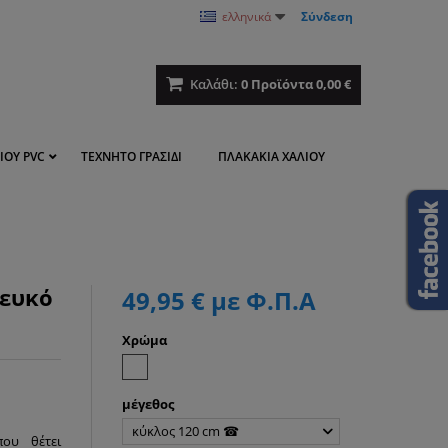
ελληνικά
Σύνδεση
Καλάθι:
0
Προϊόντα
0,00 €
ΊΟΥ PVC
ΤΕΧΝΗΤΌ ΓΡΑΣΊΔΙ
ΠΛΑΚΆΚΙΑ ΧΑΛΙΟΎ
λευκό
49,95 €
με Φ.Π.Α
Χρώμα
μέγεθος
κύκλος 120 cm ☎
ου θέτει