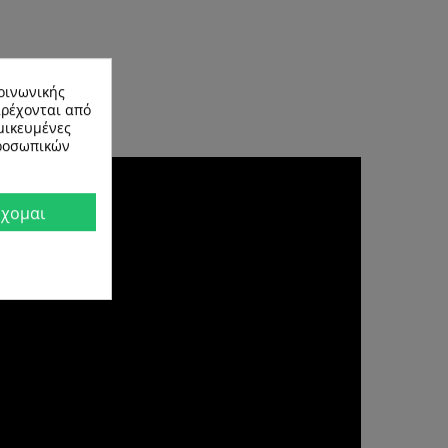
ητη για εμάς.
οινωνικής
αρέχονται από
μικευμένες
προσωπικών
χομαι