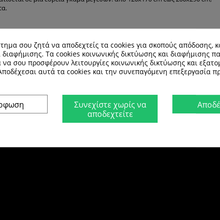
τα.
του σπιτιού με την ασφάλεια - μόλις βρήκατε την τέλεια λύση.
 τις προσδοκίες σας. Η χαρά και η ασφάλεια του παιδιού σας είναι ανεκτίμ
τημα σου ζητά να αποδεχτείς τα cookies για σκοπούς απόδοσης, κ
 διαφήμισης. Τα cookies κοινωνικής δικτύωσης και διαφήμισης π
α να σου προσφέρουν λειτουργίες κοινωνικής δικτύωσης και εξατο
 Αποδέχεσαι αυτά τα cookies και την συνεπαγόμενη επεξεργασία 
όρφωση
Συνεχίστε χωρίς να
Αποδέ
αποδεχτείτε