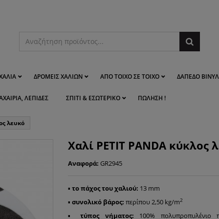
ΧΑΛΙΆ
ΔΡΟΜΕΊΣ ΧΑΛΙΏΝ
ΑΠΌ ΤΟΊΧΟ ΣΕ ΤΟΊΧΟ
ΔΆΠΕΔΟ ΒΙΝΥΛ
ΑΧΑΊΡΙΑ, ΛΕΠΊΔΕΣ
ΣΠΊΤΙ & ΕΣΩΤΕΡΙΚΌ
ΠΏΛΗΣΗ !
ος λευκό
Χαλί PETIT PANDA κύκλος 
Αναφορά:
GR2945
▪
το πάχος του χαλιού:
13 mm
2
▪
συνολικό βάρος:
περίπου 2,50 kg/m
▪
τύπος νήματος:
100% πολυπροπυλένιο π