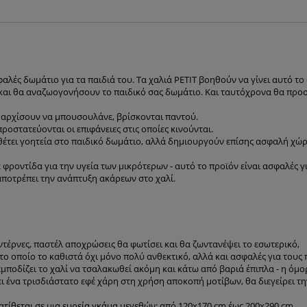
αλές δωμάτιο για τα παιδιά του. Τα χαλιά PETIT βοηθούν να γίνει αυτό τ
αι θα αναζωογονήσουν το παιδικό σας δωμάτιο. Και ταυτόχρονα θα προσ
ς αρχίσουν να μπουσουλάνε, βρίσκονται παντού.
προστατεύονται οι επιφάνειες στις οποίες κινούνται.
έτει γοητεία στο παιδικό δωμάτιο, αλλά δημιουργούν επίσης ασφαλή χώρο
φροντίδα για την υγεία των μικρότερων - αυτό το προϊόν είναι ασφαλές γ
αποτρέπει την ανάπτυξη ακάρεων στο χαλί.
τέρνες, παστέλ αποχρώσεις θα φωτίσει και θα ζωντανέψει το εσωτερικό,
το οποίο το καθιστά όχι μόνο πολύ ανθεκτικό, αλλά και ασφαλές για τους
εμποδίζει το χαλί να τσαλακωθεί ακόμη και κάτω από βαριά έπιπλα - η όμο
νει ένα τρισδιάστατο εφέ χάρη στη χρήση αποκοπή μοτίβων, θα διεγείρει 
τίθεται σε μια ευρεία γκάμα μεγεθών: από 120x170 cm έως 200x290 cm,