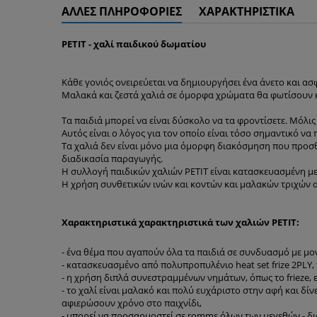
ΆΛΛΕΣ ΠΛΗΡΟΦΟΡΊΕΣ
ΧΑΡΑΚΤΗΡΙΣΤΙΚΆ
PETIT - χαλί παιδικού δωματίου
Κάθε γονιός ονειρεύεται να δημιουργήσει ένα άνετο και ασφ
Μαλακά και ζεστά χαλιά σε όμορφα χρώματα θα φωτίσουν κ
Τα παιδιά μπορεί να είναι δύσκολο να τα φροντίσετε. Μόλι
Αυτός είναι ο λόγος για τον οποίο είναι τόσο σημαντικό να 
Τα χαλιά δεν είναι μόνο μια όμορφη διακόσμηση που προσθ
διαδικασία παραγωγής.
Η συλλογή παιδικών χαλιών PETIT είναι κατασκευασμένη με 
Η χρήση συνθετικών ινών και κοντών και μαλακών τριχών 
Χαρακτηριστικά χαρακτηριστικά των χαλιών PETIT:
- ένα θέμα που αγαπούν όλα τα παιδιά σε συνδυασμό με μον
- κατασκευασμένο από πολυπροπυλένιο heat set frize 2PLY, 
- η χρήση διπλά συνεστραμμένων νημάτων, όπως το frieze, 
- το χαλί είναι μαλακό και πολύ ευχάριστο στην αφή και δί
αφιερώσουν χρόνο στο παιχνίδι,
- μπορεί να προσαρμοστεί σε romms όλων των μεγεθών - δια