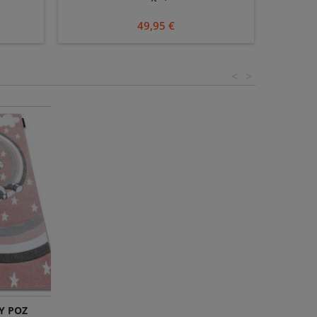
49,95 €
<
>
Y ΡΟΖ