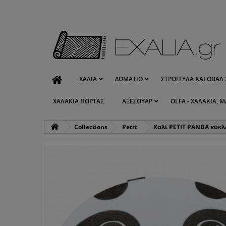
ΧΑΛΙΆ
ΔΩΜΆΤΙΟ
ΣΤΡΟΓΓΥΛΆ ΚΑΙ ΟΒΆΛ 
ΧΑΛΆΚΙΑ ΠΌΡΤΑΣ
ΑΞΕΣΟΥΆΡ
OLFA - ΧΑΛΆΚΙΑ, Μ
Collections
Petit
Χαλί PETIT PANDA κύκλ